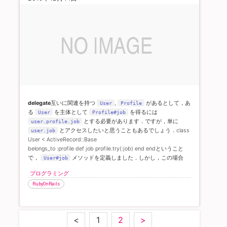
delegate
互いに関連を持つ
,
があるとして，あ
User
Profile
る
を主体として
を得るには
User
Profile#job
とする必要があります．
ですが，単に
user.profile.job
とアクセスしたいと思うこともあるでしょう．
class
user.job
User < ActiveRecord::Base
belongs_to :profile def job profile.try(:job) end end
ということ
で，
メソッドを定義しました．
しかし，この場合
User#job
は，次のように移譲を用いることで解決することができます．
プログラミング
class User < ActiveRecord::Base
RubyOnRails
belongs_to :profile delegate :job, to: :profile end
<
1
2
>