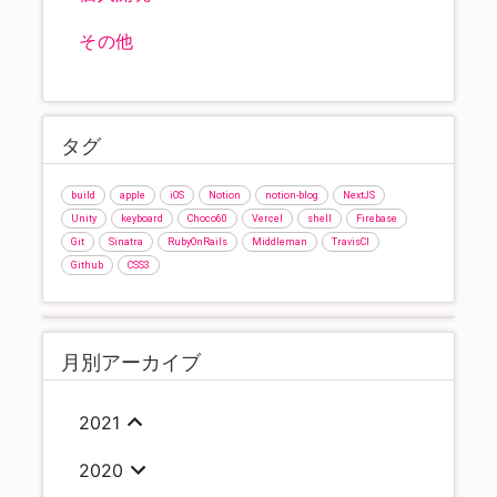
その他
タグ
build
apple
iOS
Notion
notion-blog
NextJS
Unity
keyboard
Choco60
Vercel
shell
Firebase
Git
Sinatra
RubyOnRails
Middleman
TravisCI
Github
CSS3
月別アーカイブ
2021
2020