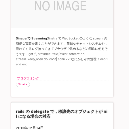
Sinatra で Streaming
Sinatra で WebSocket のような stream の
簡便な実装を書くことができます．
簡易なチャットシステムや，
流れてくるログ拾ってきてブラウザで眺めるなどの用途に使えそ
うです．
get '/', provides: 'text/event-stream' do
stream :keep_open do |conn| conn << 'なにがしかの処理' sleep 1
end end
プログラミング
Sinatra
rails の delegate で，移譲先のオブジェクトが ni
l になる場合の対応
2013年12月14日