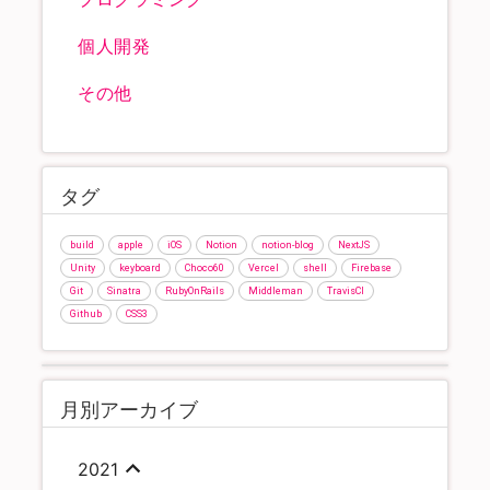
個人開発
その他
タグ
build
apple
iOS
Notion
notion-blog
NextJS
Unity
keyboard
Choco60
Vercel
shell
Firebase
Git
Sinatra
RubyOnRails
Middleman
TravisCI
Github
CSS3
月別アーカイブ
2021