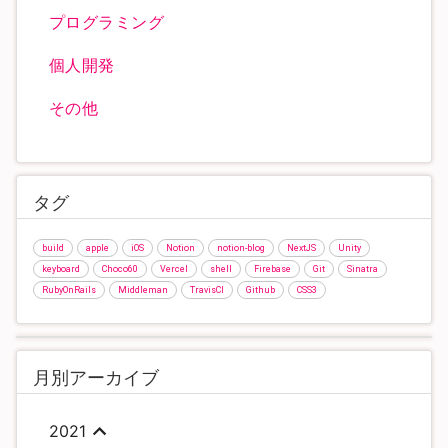
プログラミング
個人開発
その他
タグ
build
apple
iOS
Notion
notion-blog
NextJS
Unity
keyboard
Choco60
Vercel
shell
Firebase
Git
Sinatra
RubyOnRails
Middleman
TravisCI
Github
CSS3
月別アーカイブ
2021