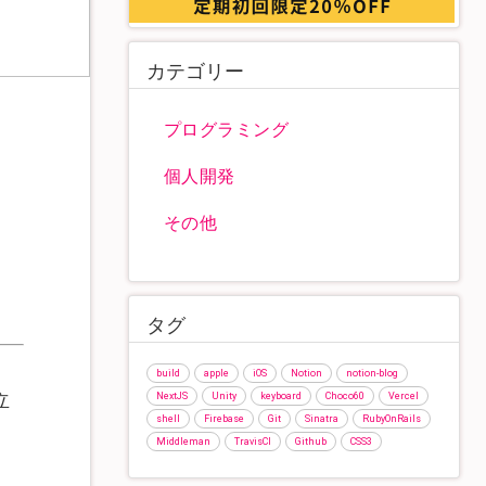
カテゴリー
プログラミング
個人開発
その他
タグ
build
apple
iOS
Notion
notion-blog
立
NextJS
Unity
keyboard
Choco60
Vercel
shell
Firebase
Git
Sinatra
RubyOnRails
Middleman
TravisCI
Github
CSS3