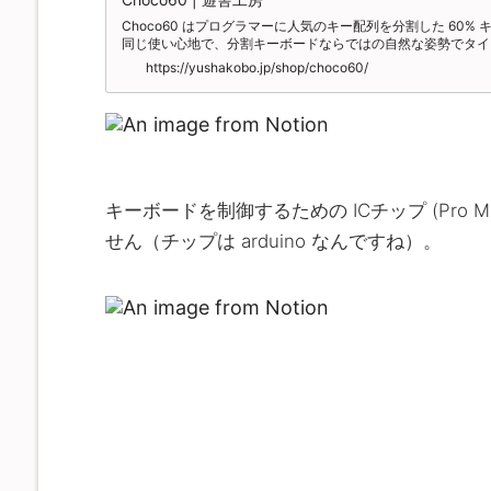
Choco60 はプログラマーに人気のキー配列を分割した 60
同じ使い心地で、分割キーボードならではの自然な姿勢でタイ
PCB ... 1式（2枚） ・スイッチプレート ... 1式（2枚） ・ボトム
https://yushakobo.jp/shop/choco60/
Micro ... 2個 ・コンスルー ... 4本 ・スタビライザー（2U） ...
62個 ・TRRSジャック ... 2個 ・タクトスイッチ ... 2個 ・ねじ（
8mm） ... 10個 ・スペーサー（M2 3mm） ... 10個 ・スペーサ
...
キーボードを制御するための ICチップ (Pro
せん（チップは arduino なんですね）。