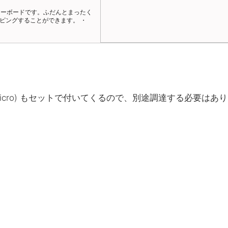
% キーボードです。ふだんとまったく
ピングすることができます。 ・
プレート ... 1式（2枚） ・Pro
 4個 ・ダイオード（1N4148） ...
M2 4mm） ... 10個 ・ねじ（M2
ー（M2 5mm） ... 10個 ・ゴム足
 Micro) もセットで付いてくるので、別途調達する必要はあ