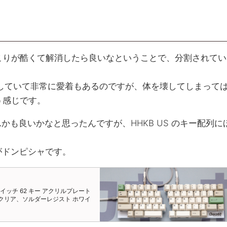
こりが酷くて解消したら良いなということで、分割されてい
使用していて非常に愛着もあるのですが、体を壊してしまって
う感じです。
かも良いかなと思ったんですが、HHKB US のキー配列に
緒な点がドンピシャです。
ッチ 62 キー アクリルプレート
クリア、ソルダーレジスト ホワイ
ク） コンスルーピンヘッダ対応
す。 ※ キットによって付属しない
部品は下記の通りです。別途、購入