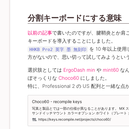
分割キーボードにする意味
以前の記事
で書いたのですが、腱鞘炎とか肩
キーボードを導入することにしました。
を 10 年以上
HHKB Pro2 英字 墨 無刻印
方がないので、思い切って試してみようとい
選択肢としては
ErgoDash min
や
mint60
なん
ぼそっくりな
Choco60
にしました。
特に、Professional 2 の US 配列と一
Choco60 - recompile keys
写真と製品とでは一部の仕様が異なることがあります。 MX スイ
サンドイッチマウント カラーオプション ホワイト（プレート 
ト） ブラック（プレート スモーク、ソルダーレジスト ブラッ
https://keys.recompile.net/projects/choco60/
RGB アンダーグロー非対応 以下の部品がキットに同梱されま
ことがあります 完成に必要なもののうち、同梱されていない