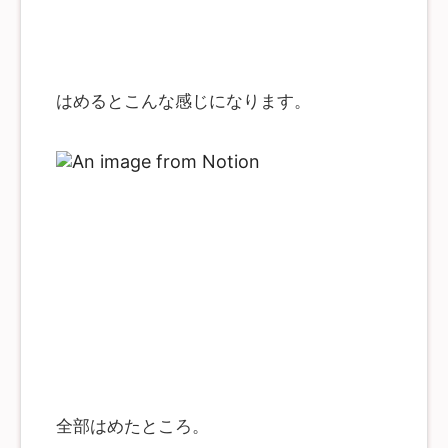
ものか、お弁当用にストックしてあるもので十分です。
チでは、タクタイルの特性が評価の対象となります。 キ
ヒロカ産業 増量小花カップ 9号 48枚入 電子レンジ・オ
ースイッチ選びの選択肢は、リニアスイッチなのかタク
ーブン対応 日本製 お気に入りアニメを流せるタブレット
タイルスイッチなのか、静音スイッチがよいのか、そう
キースイッチ一つにつき
でないのか、それによって選択肢が決まります。コミュ
ニティで評価の高いスイッチは以下のスイッチです。下
記のスイッチであれば、間違いのない選択です。 リニア
はめるとこんな感じになります。
静音なし ... Alpaca（おすすめ） / Gateron Ink Black 静
音あり ... Alpaca Silent（おすすめ） / Gateron Silent
Ink タクタイル 静音なし ... Holy Pandas（おすすめ） 静
音あり ...
全部はめたところ。