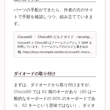
パーツの手配ができたら、作者の方のサイ
トで手順を確認しつつ、組み立てていきま
す。
Cocoa40 ・ Choco60 ビルドガイド - recompile keys
Cocoa40 と Choco60 はファームウェアとして QMK を
利用しています。ファームウェアのビルドと書き込み
は、下記コマンドになります。Pro Micro は右手用と左
https://keys.recompile.net/docs/cocoa40-choco60-build-guide/
手用のふたつが必要になります。左右のどちらにもファ
ームウェアを書き込んでください。 組み立ての前に、
Pro Microにファームウェアを書き込み動作確認をしてく
ださい。なお、詳細な手順についてはサリチル酸さんの
サイトを参考にしてください。 Cocoa40の場合は下記
ダイオードの取り付け
のコマンドでビルドできます。 $ make
cocoa40:default:avrdude Choco60の場合は下記のコマ
ンドでビルドできます。 $ make
まずは、ダイオードから取り付けますが、
choco60:default:avrdude デフォルトの Cocoa40の
HEXファイル 、 Choco60のHEXファイル もダウンロー
Choco60 では 62 個のキーがあり（60 は一
ドできます。ビルド環境をつくるのが難しいという方は
こちらを利用してください。 Choco60 は GUI でキーマ
般的なキーボードの 60% のキーボードであ
ップを設定できる VIA に対応しています。 VIA を利用す
り、62 キーという意味ではない）、ダイオ
る場合は VIA のファームウェア対応ページ から
choco60_rev1_via.hex をダウンロードし、それを Pro