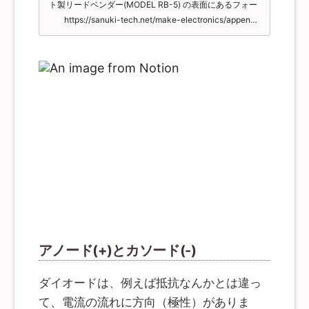
ト製リードベンダー(MODEL RB-5) の表面にあるフォー
TRRS ジャックを裏面に取り付け、マスキングテープで
ミング加工用エリアを使って、抵抗器・ダイオードなど
https://sanuki-tech.net/make-electronics/appendix-products/rb-5/
仮止めします。そして、 TRRS ジャックの足を表面から
のアキシャル部品の足(リード線)をフォーミング加工す
はんだ付けをします。 リセットスイッチのはんだ付け リ
ることができます。 フォーミング加工とは、放熱などを
セットスイッチは RST と裏面に書かれているところに取
目的として、部品を基板から浮かせて実装するための加
り付けます、表面からはんだ付けをします。 スタビライ
工です。足(リード線)に取り付け用の凹みを加工するこ
ザーの取り付け 基板にスタビライザーを取り付けます。
とができます。 ...
Cocoa40 では、左右のスペースキーでスタビライザー
が必要です。 Choco60 では、それに加えて、左シフト
と右エンターキーの部分にスタビライザーを取り付けま
す。 ※ キットによってはスタビライザーは同梱されない
ことがあります プレート、スペーサーの取り付け スイッ
チプレートの保護紙をはがし、 3mm スペーサーを 8mm
ねじで固定します。その後、PCBに取り付け、 5mm ス
ペーサーで固定します。文章で書くと分かりづらいの
で、下記の図を確認してください。 なお、このねじは後
から締め直すのが難しいので、しっかりと締めるように
してください。 キースイッチの取り付け 次にキースイッ
チをプレートに固定します。無理に力を加えるとプレー
トが割れてしまうため、十分に注意をしながら作業をし
てください。このときに曲がった足があると、うまく取
り付けることができなくなってしまいますので、取り付
け前に確認をしてください。 その後、全てのキースイッ
アノード(+)とカソード(-)
チをはんだ付けします。 Pro Microのはんだ付け チップ
が載っている面が内側を向くように Pro Micro を取り付
けます。余分なピンヘッダをニッパーで切り、はんだ付
ダイオードは、例えば抵抗なんかとは違っ
けしてください。 コンスルーピンヘッダを利用するとき
には Pro Micro ...
て、電流の流れに方向（極性）がありま