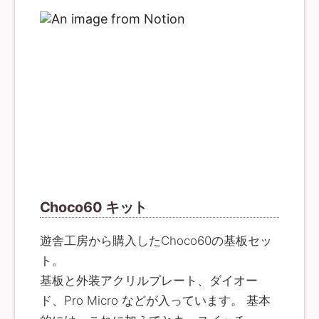
HHKB Pro2 英字 墨 無刻印 を 10 年以上使用していて非
常に愛着もあるのですが、体を壊してしまっては仕方が
ないので、思い切って試してみようという感じです。 選
択肢としては にしました。 ErgoDash min や mint60 な
んかも良いかなと思ったんですが、HHKB US のキー配
列にほぼそっくりな Choco60 特に、Professional 2 の
US 配列と一緒な点がドンピシャです。 さて、Choco60
を選定したわけですが、それだけではキーボードはでき
ません。必要なパーツを揃えます。 必要なものは、以下
のものになります。 それぞれ見ていきましょう
Choco60 を遊舎工房さんで購入すると（他で購入でき
るのだろうか？）、基板の他にいくつかのパーツがセッ
トでついてきます。 キーボードを制御するための ICチ
ップ (Pro Micro) もセットで付いてくるので、別途調達
する必要はありません（ボードは arduino なんです
ね）。 これが一番探すのに時間がかかりました。HHKB
準拠の配列だと標準配列とは異なる数のキーが必要にな
Choco60 キット
るので、過不足なく揃えるというのは難しいです。 ま
た、分割されているためちょっと長めのスペースバーが
2 つ必要だったり、1.75 倍の長さのキーがいくつか必要
になる点なんかもネックでした。 そんなこんなで、キー
遊舎工房から購入したChoco60の基板セッ
の刻印があるという点も問題になります。なぜなら、標
ト。
準配列ではないために、違う場所にあるキーを流用する
ということが必要になってくるからです。 全部無刻印と
基板と外装アクリルプレート、ダイオー
か、アルファベットと数字以外は無刻印だったり、絵柄
になっていたりするキーキャップが扱いやすそうに思い
ド、Pro Micro などが入っています。 基本
ました。 キーキャップと一口に言っても様々な種類があ
るので事前に把握しておくと良いと思います。 とか未知