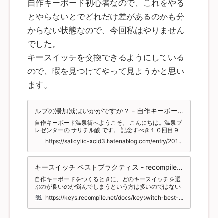
自作キーボード初心者なので、これをやる
とやらないとでどれだけ差があるのかも分
からない状態なので、今回私はやりません
でした。
キースイッチを交換できるようにしている
ので、暇を見つけてやって見ようかと思い
ます。
ルブの湯加減はいかがですか？ - 自作キーボード温泉街の歩き方
自作キーボード温泉街へようこそ。 こんにちは。温泉プ
レゼンターの サリチル酸 です。 記念すべき１０回目９
回目でした。。 今回はルブのことをお話しいたします。
https://salicylic-acid3.hatenablog.com/entry/2018/12/02/%E3%83%AB%E3%83%96%E3%81%AE%E6%B9%AF%E5%8A%A0%E6%B8%9B%E3%81%AF%E3%81%84%E3%81%8B%E3%81%8C%E3%81%A7%E3%81%99%E3%81%8B%EF%BC%9F
まず、ルブって言われて何を想像しますか？ ちゃんとわ
かった方はたぶん自転車かバイクに乗ってらっしゃる方
か、自作キーボード温泉で素潜りをしている方だと思い
キースイッチ ベストプラクティス - recompile keys
ます。 そう、一般的なものはチェーンルブですね。 バイ
クだとドライルブがお手軽だと紹介されていましたよ
自作キーボードをつくるときに、どのキースイッチを選
ね！ あれ、飛び散ると掃除が本当に大変（ｒｙ というわ
ぶのが良いのか悩んでしまうという方は多いのではない
けで今回はキースイッチ内を潤滑しちゃおうって話で
でしょうか。国内の大手ショップである 遊舎工房 さんで
https://keys.recompile.net/docs/keyswitch-best-practice/
す。 初心者の方はあまりピンとこないかもしれません
も 50 種類以上のスイッチを取り扱っていますから、そ
が、今後の役に立つと思いますのでぜひ読んでみてくだ
のうちの一つを選ぶというのも、なかなか難しい話にな
さい。 メ カニ カルスイッチは今もなお各社から次々に
ります。キーボードの打ち心地のほとんどがキースイッ