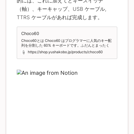
的には、これに加えてとキースイッチ
のワードが商品名に書かれているので混乱します。打鍵
（軸）、キーキャップ、USB ケーブル,
感に関わる、というのもありますが、突然 DSA 確認し
ておきましょう。 以下の記事がとてもわかりやすかった
TTRS ケーブルがあれば完成します。
です。 ただ、結局は標準的な配列ではない場合、キーの
形状（やデザイン）にこだわると、複数セットを買って
組み合わせて使うことになるかと思います。キーキャッ
Choco60
プのコレクションをしたいわけではないので、無刻印で
探して、運良く希望に近い種類のキーキャップセットを
Choco60とは Choco60 はプログラマーに人気のキー配
見つけられたので、1 セットでまかなえました。 キーキ
列を分割した 60% キーボードです。ふだんとまったく
ャップを探すのには、以下のページにまとまっているサ
同じ使い心地で、分割キーボードならではの自然な姿勢
https://shop.yushakobo.jp/products/choco60
イトや aliexpress なんかを巡回して探していました。 最
でタイピングすることができます。 内容物 ・PCB ... 1式
終的に購入したのは、 というキーキャップです。
（2枚） ・スイッチプレート ... 1式（2枚） ・ボトムプレ
kbdfans の ENJOYPBT BLANK 117 KEY KEYSET スタ
ート ... 1式（2枚） ・Pro Micro ... 2個 ・コンスルー ... 4
イリッシュなカラーを組み合わせた自作キーボードが多
本 ・スタビライザー（2U） ... 4個 ・ダイオード
い中、黒一色というのもあれかなと思ったのですが、
（1N4148） ... 62個 ・TRRSジャック ... 2個 ・タクトス
HHKB 無刻印の墨に似ていて気に入っています。 キーキ
イッチ ... 2個 ・ねじ（M2 4mm） ... 10個 ・ねじ（M2
ャップは後で変えても良いですしね。 さて、話が前後し
8mm） ... 10個 ・スペーサー（M2 3mm） ... 10個 ・ス
てしまいますが、キーキャップを選ぶ前に必要なキーの
ペーサー（M2 5
数を確認しておく必要があります。 基本的には、キー配
列の段とキーの横幅の組み合わせで必要な数が揃ってい
るかを確認します。 上の kbdfans の画像の左端に R1,
R2...