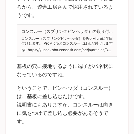
ろから、遊舎工房さんで採用されているよ
うです。
コンスルー（スプリングピンヘッダ）の取り付け方を教えて下さい
コンスルー（スプリングピンヘッダ）をPro Microに半田
付けします。 ProMicroとコンスルーははんだ付けします
が、コンスルートPCB（基板）ははんだ付けしない こと
https://yushakobo.zendesk.com/hc/ja/articles/360044233974-%E3%82%B3%E3%83%B3%E3%82%B9%E3%83%AB%E3%83%BC-%E3%82%B9%E3%83%97%E3%83%AA%E3%83%B3%E3%82%B0%E3%83%94%E3%83%B3%E3%83%98%E3%83%83%E3%83%80-%E3%81%AE%E5%8F%96%E3%82%8A%E4%BB%98%E3%81%91%E6%96%B9%E3%82%92%E6%95%99%E3%81%88%E3%81%A6%E4%B8%8B%E3%81%95%E3%81%84
に注意してください。 コンスルーは金色の窓がある方が
ProMicroに近くなるのを推奨します。下の画像であれば
ProMicro←コンスルー→PCB(基板)です。 ...
基板の穴に接地するように端子がバネ状に
なっているのですね。
ということで、ピンヘッダ（コンスルー）
は、基板に差し込むだけです。
説明書にもありますが、コンスルーは向き
に気をつけて差し込む必要があるそうで
す。