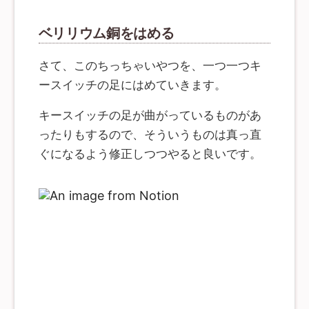
新作が生み出されています。 なぜでしょうか？ それは、
チによって決定されますから、その選択は重要です。 そ
人はよく触る物の感触を大事にするからです。 まあだか
こで、本ガイドでは「どのようなキースイッチを選択す
ベリリウム銅をはめる
らって改造や自作までする人は少数派だとも思います
ればいいか」「どのように潤滑（ルブ）すればいいか」
が、でも意外と簡単な上に効果は結構有るんです！ 近年
についてベストプラクティスをまとめます。 キースイッ
は組み立てた後に簡単にスイッチを入れ替えできるソケ
チの調整には多くのやり方があり、何が正解ということ
ット化（俗称 ホットスワップ ）が一般的になってきたの
さて、このちっちゃいやつを、一つ一つキ
はありません。とはいえ、多くの選択肢を提示するだけ
で、もっと気軽にやれればと思い、記事を書きたいと思
では、何をどうすればよいのか迷ってしまうことになり
ースイッチの足にはめていきます。
います。 本記事は執筆時から国内の状況も変化している
ます。このガイドではコミュニティで人気があり、標準
のであまり参考にならないかもしれません。 ルブの選定
的な手法について、具体的に説明をすることを目指して
方法や塗布方法は以下の記事が非常に参考になるので、
います。 なお、ビンテージキースイッチや共同購入だけ
キースイッチの足が曲がっているものがあ
そちらを参照ください。 本記事はあくまで参考としてい
で販売されたものなど、入手が難しいものについては、
ただいたほうがいいと思います。 ルブ なにはなくともこ
この解説では取り扱いません。クリッキースイッチにつ
ったりもするので、そういうものは真っ直
れが必要。フッ素系の物が主流。今回のガイドパートで
いても、私の知見がないためここでは扱いません。 ま
はひよこさんの怪しい液体（Krytox）と定番と言われる
ぐになるよう修正しつつやると良いです。
た、読者の方は、市販のメカニカルキーボードを購入で
スーパールブを使います。 ※2019年7月13日時点では遊
きるくらいには、キーボードの知識があるものとしま
舎工房から購入できるルブを使用したほうがいいです。
す。一般的な用語については他サイトで調べてくださ
キースイッチオープナー スイッチを開けるのに必要で
い。 スイッチ各部の名称 最初に、キースイッチの各部の
す。 ピンセットでもできることはできるのですが、オー
名称について簡単に説明をします。 Cherry MX 互換のキ
プナーが有ると凄くスムーズです。 オープナーは
ースイッチは、以下のパーツから成ります。リーフにつ
Cherry、Gateron用と、Kailh用の二種類がありますが、
いては、ボトムハウジングに取り付けられているため、
セットで購入するとオトクです。 スイッチステムホルダ
潤滑をするときに取り外すことはありません。 トップハ
ー 軸を塗る時にあると手が汚れないです。 私はケチって
ウジング キースイッチのケースの上の部分。 ボトムハウ
使っておりませんが、軸を持つ手がかなり油まみれにな
ジング キースイッチのケースの下の部分。 リーフ ボト
りました。。 塗り筆 ルブを塗布するときにあると手が汚
ムハウジングの板ばねのこと。 ステム キースイッチの軸
れません。 百均の物で十分です。 スーパールブなど、少
の部品。特にリーフと接触する部分をステムの脚（leg）
し粘度が高いルブは指の方が塗りやすいので不要です。
という。 スプリング キースイッチ内部の圧縮コイルばね
おかずカップ（お弁当におかずを入れるときのアレ） ル
のこと。 キースイッチの評価ポイントは、ぐらつき、ス
ブを一時的に入れておくための小皿です。 これも百均の
ムースさ、音などです。それに加えてタクタイルスイッ