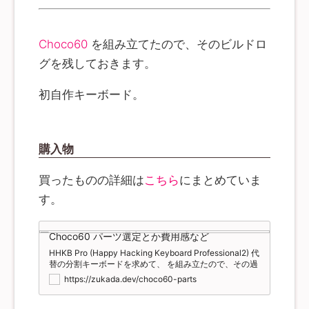
Choco60
を組み立てたので、そのビルドロ
グを残しておきます。
初自作キーボード。
購入物
買ったものの詳細は
こちら
にまとめていま
す。
Choco60 パーツ選定とか費用感など
HHKB Pro (Happy Hacking Keyboard Professional2) 代
替の分割キーボードを求めて、 を組み立たので、その過
程を記録します。 Choco60 初めてやったので、備忘録
https://zukada.dev/choco60-parts
のようなものです。 で書いたのですが、腱鞘炎とか肩こ
りが酷くて解消したら良いなということで、分割されて
いるキーボードを導入することにしました。 以前の記事