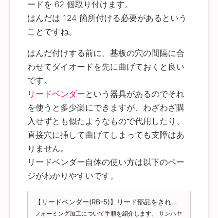
ードを 62 個取り付けます。
Micro に書き込んでください。 基板の確認 組み立ての前
に、基板の表と裏、上と下を確認します。 recompile
はんだは 124 箇所付ける必要があるという
keys のロゴが書かれている面が裏面です。また、左下も
しくは右下にキースイッチの穴が空いていないスペース
ことですね。
がある方が下となります。 なお、基板は左右2枚で1セッ
トとなっています。以降の説明は、左右の基板を並行し
はんだ付けする前に、基板の穴の間隔に合
て作業していく前提で書かれています。 ダイオードのは
んだ付け ダイオードの足を曲げて取り付け、はんだ付け
わせてダイオードを先に曲げておくと良い
をします。ダイオードは表面から取り付け、裏面からは
んだ付けをします。ダイオードには極性がありますの
です。
で、方向に注意してください。黒い帯がある方向がカソ
ードです。基板にシルクで回路記号が書かれているの
リードベンダー
という器具があるのでそれ
で、それを参考にしてください。三角形の頂点の先に縦
を使うと多少楽にできますが、わざわざ購
棒がある方向がカソードです。 このとき、マスキングテ
ープでダイオードを固定すると、裏返したときにも位置
入せずとも似たようなもので代用したり、
がずれたりすることがなく、はんだ付け作業をしやすく
なります。 ピンヘッダのはんだ付け Pro Micro の袋から
直接穴に挿して曲げてしまっても支障はあ
ピンヘッダを取り出し、裏面にピンヘッダを取り付け、
表面からはんだ付けをします。写真のようにブレッドボ
りません。
ードを利用すると簡単にはんだ付けができます。しか
リードベンダー自体の使い方は以下のペー
し、はんだの高熱でブレッドボードが溶ける可能性があ
るため、推奨されるやり方ではないとのことです。
ジがわかりやすいです。
Cocoa40 と Choco60 は、コンスルーピンヘッダに対応
しています。コンスルーピンヘッダを利用するときに
は、この工程をスキップすることができます。可能であ
ればコンスルーピンヘッダを利用しましょう。 ※ キット
【リードベンダー(RB-5)】リード部品をきれいに折り曲げるリードベンダー | 電子工作[超]入門 Lab.
によっては Pro Micro やコンスルーピンヘッダは同梱さ
フォーミング加工について手順を紹介します。 サンハヤ
れないことがあります TRRSジャックのはんだ付け