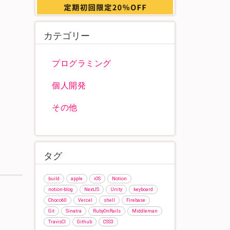
カテゴリー
プログラミング
個人開発
その他
タグ
build
apple
iOS
Notion
notion-blog
NextJS
Unity
keyboard
Choco60
Vercel
shell
Firebase
Git
Sinatra
RubyOnRails
Middleman
TravisCI
Github
CSS3