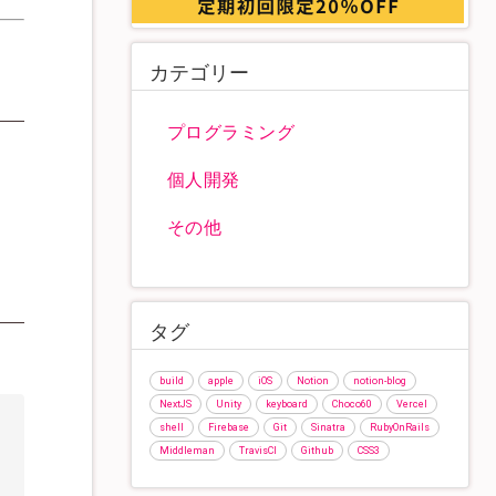
カテゴリー
プログラミング
個人開発
その他
タグ
build
apple
iOS
Notion
notion-blog
NextJS
Unity
keyboard
Choco60
Vercel
shell
Firebase
Git
Sinatra
RubyOnRails
Middleman
TravisCI
Github
CSS3