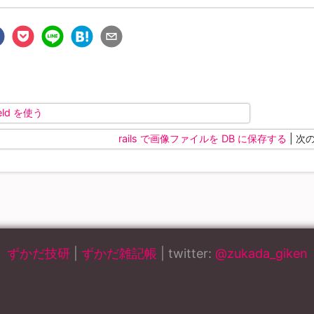
ield を使う
rails で画像ファイルを DB に保存する
| 次
ずかだ技研
|
ずかだ雑記帳
| twitter:
@zukada_giken