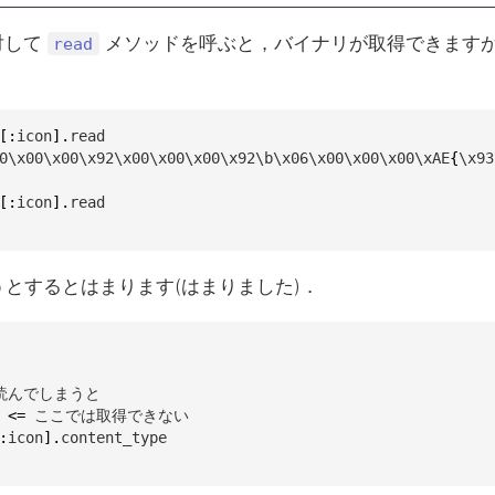
対して
メソッドを呼ぶと，バイナリが取得できます
read
[
:
icon
]
.
read
0\x00\x00\x92\x00\x00\x00\x92\b\x06\x00\x00\x00\xAE
{
[
:
icon
]
.
read
とするとはまります(はまりました)．
読んでしまうと

 
<=
 ここでは取得できない

:
icon
]
.
content_type
