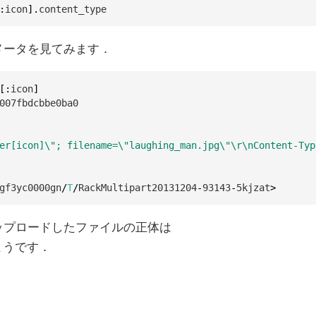
:
icon
]
.
content_type
メータを見てみます．
[
:
icon
]
007fbdcbbe0ba0
er[icon]\"; filename=\"laughing_man.jpg\"\r\nContent-Typ
gf3yc0000gn
/
T
/
RackMultipart20131204
-
93143
-
5
kjzat
>
ップロードしたファイルの正体は
ようです．