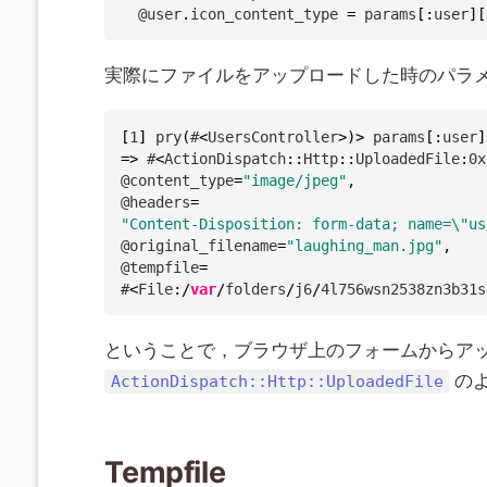
  @user
.
icon_content_type 
=
 params
[
:
user
]
[
実際にファイルをアップロードした時のパラ
[
1
]
pry
(
#
<
UsersController
>
)
>
 params
[
:
user
]
=>
 #
<
ActionDispatch
:
:
Http
:
:
UploadedFile
:
0x
@content_type
=
"image/jpeg"
,
@headers
=
"Content-Disposition: form-data; name=\"us
@original_filename
=
"laughing_man.jpg"
,
@tempfile
=
#
<
File
:
/
var
/
folders
/
j6
/
4
l756wsn2538zn3b31s
ということで，ブラウザ上のフォームからア
の
ActionDispatch::Http::UploadedFile
Tempfile