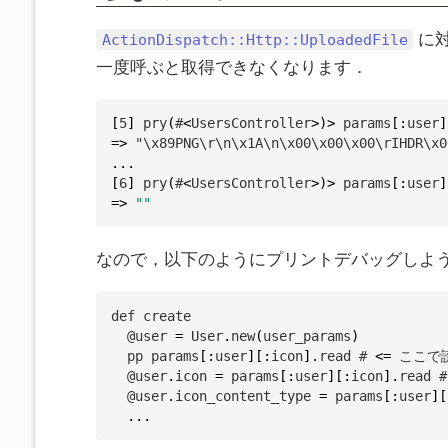
に
ActionDispatch::Http::UploadedFile
一度呼ぶと取得できなくなります．
[
5
]
pry
(
#
<
UsersController
>
)
>
 params
[
:
user
]
=>
 "\x89PNG\r\n\x1A\n\x00\x00\x00\rIHDR\x0
...
[
6
]
pry
(
#
<
UsersController
>
)
>
 params
[
:
user
]
=>
""
なので，以下のようにプリントデバッグしよう
def create

  @user 
=
 User
.
new
(
user_params
)
  pp params
[
:
user
]
[
:
icon
]
.
read # 
<=
 ここで
  @user
.
icon 
=
 params
[
:
user
]
[
:
icon
]
.
read #
  @user
.
icon_content_type 
=
 params
[
:
user
]
[
...