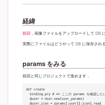
経緯
前回
，画像ファイルをアップロードして DB
実際にファイルはどうやって DB に保存さ
params をみる
前回と同じプロジェクトで進めます．
def create

  binding
.
pry # 
<=
 ここの params を確認したい
  @user 
=
 User
.
new
(
user_params
)
  @user
.
icon 
=
 params
[
:
user
]
[
:
icon
]
.
read
