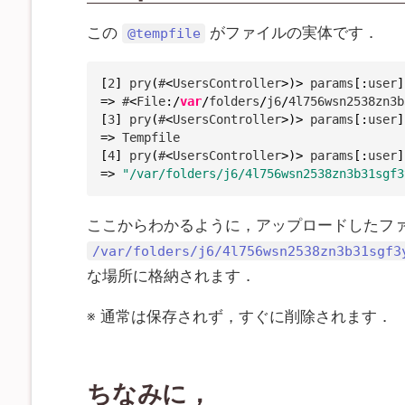
この
がファイルの実体です．
@tempfile
[
2
]
pry
(
#
<
UsersController
>
)
>
 params
[
:
user
]
=>
 #
<
File
:
/
var
/
folders
/
j6
/
4
l756wsn2538zn3b
[
3
]
pry
(
#
<
UsersController
>
)
>
 params
[
:
user
]
=>
[
4
]
pry
(
#
<
UsersController
>
)
>
 params
[
:
user
]
=>
"/var/folders/j6/4l756wsn2538zn3b31sgf3
ここからわかるように，アップロードしたフ
/var/folders/j6/4l756wsn2538zn3b31sgf3
な場所に格納されます．
※ 通常は保存されず，すぐに削除されます．
ちなみに，