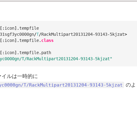
[
:
icon
]
.
tempfile
31sgf3yc0000gn
/
T
/
RackMultipart20131204
-
93143
-
5
kjzat
>
[
:
icon
]
.
tempfile
.
class
[
:
icon
]
.
tempfile
.
path
yc0000gn/T/RackMultipart20131204-93143-5kjzat"
ァイルは一時的に
のよ
yc0000gn/T/RackMultipart20131204-93143-5kjzat